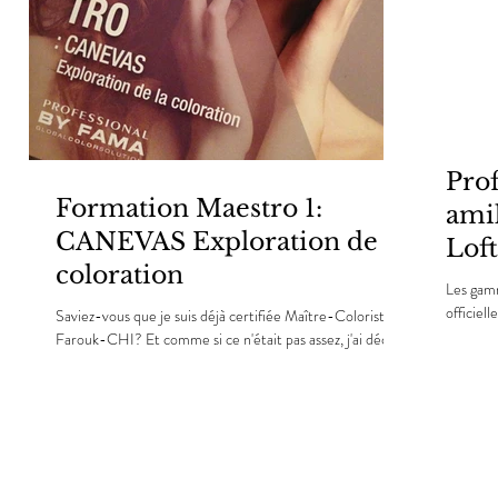
Prof
Formation Maestro 1:
amik
CANEVAS Exploration de la
Lof
coloration
Les gamm
officiel
Saviez-vous que je suis déjà certifiée Maître-Coloriste
retrouver
Farouk-CHI? Et comme si ce n'était pas assez, j'ai décidé
de pousser plus loin ce...