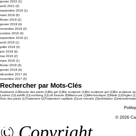
janvier 2022
(1)
1 post
août 2021
(3)
3 posts
septembre 2019
(1)
1 post
mars 2019
(6)
6 posts
février 2019
(2)
2 posts
janvier 2019
(4)
4 posts
novembre 2018
(2)
2 posts
octobre 2018
(3)
3 posts
septembre 2018
(1)
1 post
août 2018
(1)
1 post
juillet 2018
(3)
3 posts
juin 2018
(4)
4 posts
mai 2018
(2)
2 posts
mars 2018
(1)
1 post
février 2018
(3)
3 posts
janvier 2018
(4)
4 posts
décembre 2017
(4)
4 posts
novembre 2017
(5)
5 posts
Rechercher par Mots-Clés
1 post
1 post
1 post
1 post
1 post
Assistants
(1)
Beaute des pieds
(1)
Bio gel
(1)
Bio sculpture
(1)
Bio sculpture gel
(1)
Bio sculpture s
1 post
1 post
1 post
8 posts
1 post
3 posts
1 post
Lashes
(1)
Lashlift
(1)
Leonberg
(1)
Loft beaute
(8)
Manucure
(1)
Mini-boutique
(3)
Nails
(1)
Ongles
(1
1 post
2 posts
2 posts
3 posts
2 posts
Soin des pieds
(1)
Traitement
(2)
Traitement capillaire
(2)
cuir chevelu
(3)
exfoliation
(2)
microdermab
Politi
© 2026 Car
© Copyright