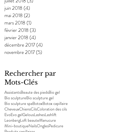
juillet 2018
(3)
3 posts
juin 2018
(4)
4 posts
mai 2018
(2)
2 posts
mars 2018
(1)
1 post
février 2018
(3)
3 posts
janvier 2018
(4)
4 posts
décembre 2017
(4)
4 posts
novembre 2017
(5)
5 posts
Rechercher par
Mots-Clés
Assistants
Beaute des pieds
Bio gel
Bio sculpture
Bio sculpture gel
Bio sculpture spa
Botox
Botox capillaire
Cheveux
Chiens
Cils
Coloration des cils
Evo
Evo gel
Gelous
Lashes
Lashlift
Leonberg
Loft beaute
Manucure
Mini-boutique
Nails
Ongles
Pedicure
Produits capillaires