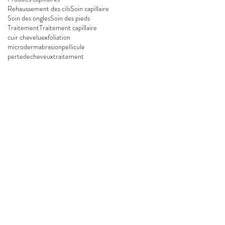
Rehaussement des cils
Soin capillaire
Soin des ongles
Soin des pieds
Traitement
Traitement capillaire
cuir chevelu
exfoliation
microdermabrasion
pellicule
pertedecheveux
traitement