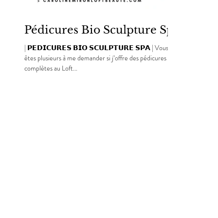
Pédicures Bio Sculpture Spa
| 𝗣𝗘𝗗𝗜𝗖𝗨𝗥𝗘𝗦 𝗕𝗜𝗢 𝗦𝗖𝗨𝗟𝗣𝗧𝗨𝗥𝗘 𝗦𝗣𝗔 | Vous
êtes plusieurs à me demander si j’offre des pédicures
complètes au Loft...