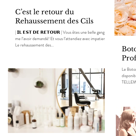
C’est le retour du
Rehaussement des Cils
| 𝗜𝗟 𝗘𝗦𝗧 𝗗𝗘 𝗥𝗘𝗧𝗢𝗨𝗥 | Vous êtes une belle gang à
me l’avoir demandé! Et vous l’attendiez avec impatience!
Le rehaussement des...
Boto
Pro
Le Botox
disponib
TELLEMEN