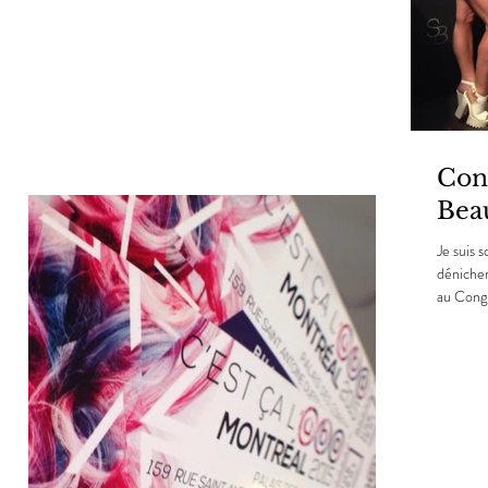
Con
Bea
Je suis 
déniche
au Congr