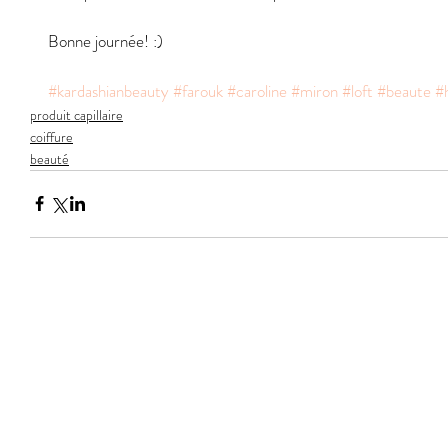
Bonne journée! :) 
#kardashianbeauty
#farouk
#caroline
#miron
#loft
#beaute
#h
produit capillaire
coiffure
beauté