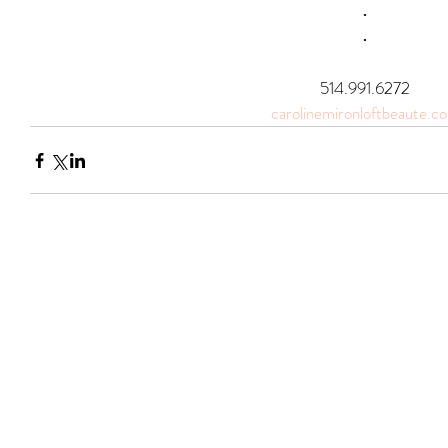
•
•
514.991.6272
carolinemironloftbeaute.c