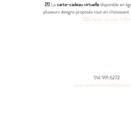
💌 La
 carte-cadeau virtuelle
 disponible en li
plusieurs designs proposés tout en choisissant a
👉🏻Cliquez-ici pour l'offri
.
.
.
514.991.6272
www.carolinemironloftbeaute