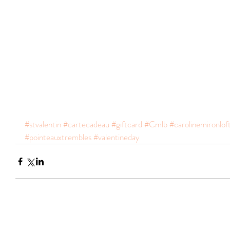
#stvalentin
#cartecadeau
#giftcard
#Cmlb
#carolinemironlof
#pointeauxtrembles
#valentineday