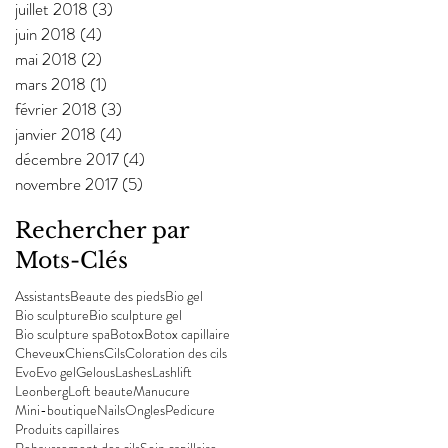
juillet 2018
(3)
3 posts
juin 2018
(4)
4 posts
mai 2018
(2)
2 posts
mars 2018
(1)
1 post
février 2018
(3)
3 posts
janvier 2018
(4)
4 posts
décembre 2017
(4)
4 posts
novembre 2017
(5)
5 posts
Rechercher par
Mots-Clés
Assistants
Beaute des pieds
Bio gel
Bio sculpture
Bio sculpture gel
Bio sculpture spa
Botox
Botox capillaire
Cheveux
Chiens
Cils
Coloration des cils
Evo
Evo gel
Gelous
Lashes
Lashlift
Leonberg
Loft beaute
Manucure
Mini-boutique
Nails
Ongles
Pedicure
Produits capillaires
Rehaussement des cils
Soin capillaire