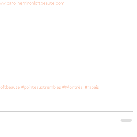
ww.carolinemironloftbeaute.com
loftbeaute
#pointeauxtrembles
#Montréal
#rabais