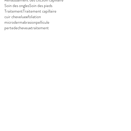
Soin des ongles
Soin des pieds
Traitement
Traitement capillaire
cuir chevelu
exfoliation
microdermabrasion
pellicule
pertedecheveux
traitement