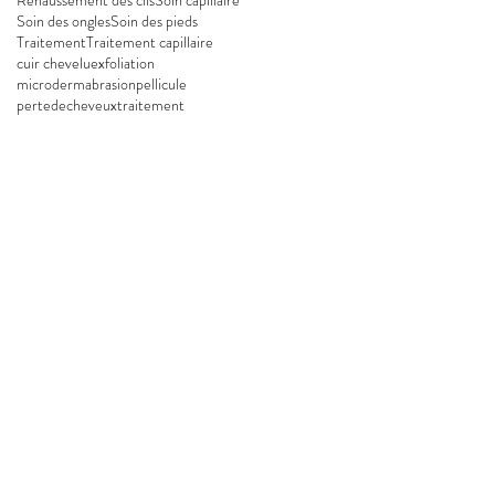
Soin des ongles
Soin des pieds
Traitement
Traitement capillaire
cuir chevelu
exfoliation
microdermabrasion
pellicule
pertedecheveux
traitement