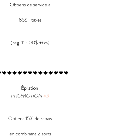
Obtiens ce service à
85$ +taxes
(rég. 115,00$ +txs)
🍁🍁🍁🍁🍁🍁🍁🍁🍁🍁🍁🍁🍁
Épilation 
PROMOTION 
#3
Obtiens 15% de rabais
en combinant 2 soins