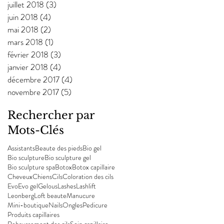
juillet 2018
(3)
3 posts
juin 2018
(4)
4 posts
mai 2018
(2)
2 posts
mars 2018
(1)
1 post
février 2018
(3)
3 posts
janvier 2018
(4)
4 posts
décembre 2017
(4)
4 posts
novembre 2017
(5)
5 posts
Rechercher par
Mots-Clés
Assistants
Beaute des pieds
Bio gel
Bio sculpture
Bio sculpture gel
Bio sculpture spa
Botox
Botox capillaire
Cheveux
Chiens
Cils
Coloration des cils
Evo
Evo gel
Gelous
Lashes
Lashlift
Leonberg
Loft beaute
Manucure
Mini-boutique
Nails
Ongles
Pedicure
Produits capillaires
Rehaussement des cils
Soin capillaire