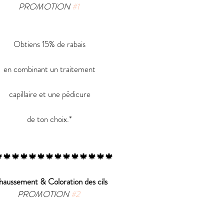
PROMOTION 
#1
Obtiens 15% de rabais
en combinant un traitement
capillaire et une pédicure
de ton choix.*
🍁🍁🍁🍁🍁🍁🍁🍁🍁🍁🍁🍁🍁
aussement & Coloration des cils 
PROMOTION 
#2