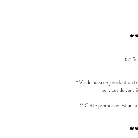
🍁
👉 Sel
* Valide aussi en jumelant un 
services doivent
** Cette promotion est aussi 
🍁