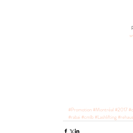
w
#Promotion
#Montréal
#2017
#c
#rabai
#cmlb
#Lashlifting
#rehaus