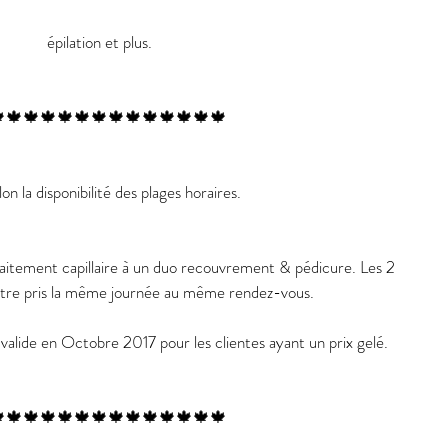
épilation et plus.
🍁🍁🍁🍁🍁🍁🍁🍁🍁🍁🍁🍁🍁
on la disponibilité des plages horaires.
traitement capillaire à un duo recouvrement & pédicure. Les 2 
 être pris la même journée au même rendez-vous.
valide en Octobre 2017 pour les clientes ayant un prix gelé.
🍁🍁🍁🍁🍁🍁🍁🍁🍁🍁🍁🍁🍁