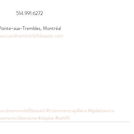
514.991.6272
Pointe-aux-Trembles, Montréal
ww.carolinemironloftbeaute.com
arolinemironloftbeauté
#traitementcapillaire
#épilationcire
sementcilskeratine
#olaplex
#lashlift