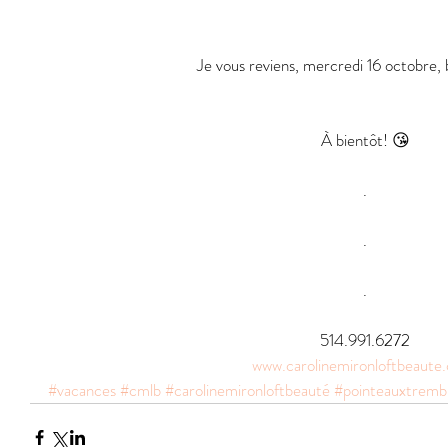
Je vous reviens, mercredi 16 octobre, 
À bientôt! 😘
.
.
.
514.991.6272
www.carolinemironloftbeaute
#vacances
#cmlb
#carolinemironloftbeauté
#pointeauxtremb