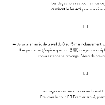
Les plages horaires pour le mois de 
ouvriront le 1er avril
 pour vos réserv
👇🏻
➡️ Je serai 
en arrêt de travail du 8 au 15 mai inclusivement
 s
Il se peut aussi (j’espère que non 🤞🏻) que je doive dépl
convalescence se prolonge. Merci de prévoi
👆🏻
Les plages en soirée et les samedis sont 
Prévoyez le coup 👉🏻 Premier arrivé, prem