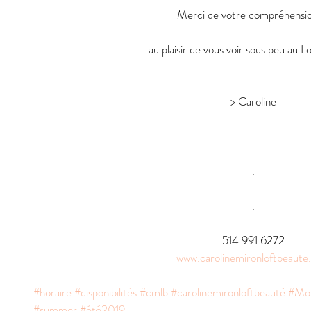
Merci de votre compréhensio
au plaisir de vous voir sous peu au L
> Caroline
.
.
.
514.991.6272
www.carolinemironloftbeaute
#horaire
#disponibilités
#cmlb
#carolinemironloftbeauté
#Mon
#summer
#été2019