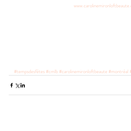
www.carolinemironloftbeaute
#tempsdesfêtes
#cmlb
#carolinemironloftbeaute
#montréal