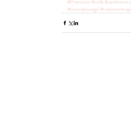
#Promotion
#cmlb
#carolinemiro
#biosculpturegel
#traitementcapil