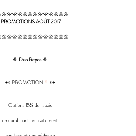
🌼🌼🌼🌼🌼🌼🌼🌼🌼🌼🌼🌼🌼
PROMOTIONS AOÛT 2017
🌼🌼🌼🌼🌼🌼🌼🌼🌼🌼🌼🌼🌼
🍍 
Duo Repos 
🍍
👀 PROMOTION 
#1
 👀
Obtiens 15% de rabais
en combinant un traitement
capillaire et une pédicure