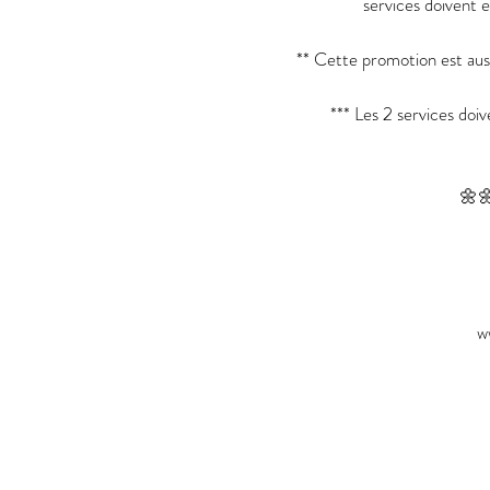
services doivent
** Cette promotion est auss
*** Les 2 services do
🌼
w