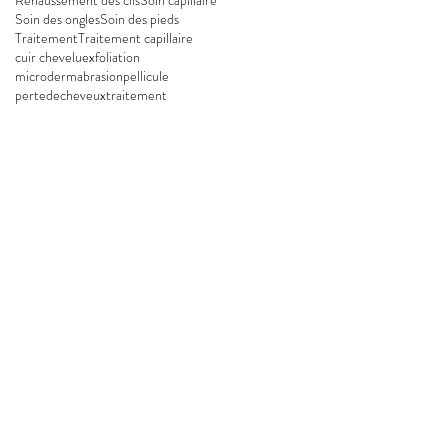
Soin des ongles
Soin des pieds
Traitement
Traitement capillaire
cuir chevelu
exfoliation
microdermabrasion
pellicule
pertedecheveux
traitement