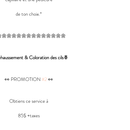
de ton choix.*
🌼🌼🌼🌼🌼🌼🌼🌼🌼🌼🌼🌼🌼
haussement & Coloration des cils
🍍
👀 PROMOTION 
#2
 👀
Obtiens ce service à
85$ +taxes