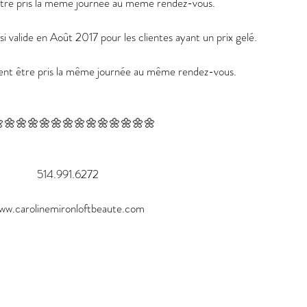
 être pris la même journée au même rendez-vous.
i valide en Août 2017 pour les clientes ayant un prix gelé.
ivent être pris la même journée au même rendez-vous.
🌼🌼🌼🌼🌼🌼🌼🌼🌼🌼🌼🌼🌼
514.991.6272
ww.carolinemironloftbeaute.com