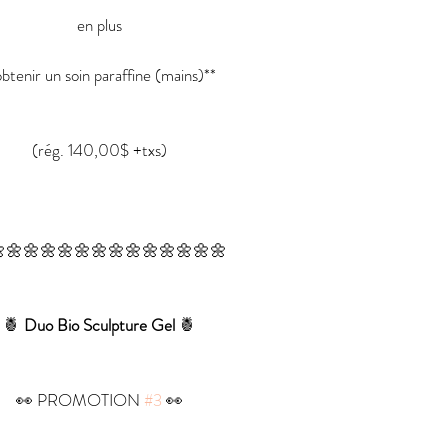
en plus
obtenir un soin paraffine (mains)**
(rég. 140,00$ +txs)
🌼🌼🌼🌼🌼🌼🌼🌼🌼🌼🌼🌼🌼
🍍 
Duo Bio Sculpture Gel
 🍍
👀 PROMOTION 
#3
 👀