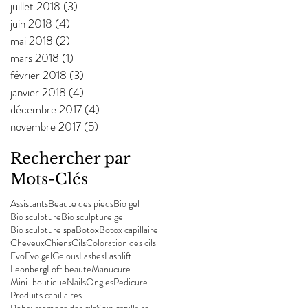
juillet 2018
(3)
3 posts
juin 2018
(4)
4 posts
mai 2018
(2)
2 posts
mars 2018
(1)
1 post
février 2018
(3)
3 posts
janvier 2018
(4)
4 posts
décembre 2017
(4)
4 posts
novembre 2017
(5)
5 posts
Rechercher par
Mots-Clés
Assistants
Beaute des pieds
Bio gel
Bio sculpture
Bio sculpture gel
Bio sculpture spa
Botox
Botox capillaire
Cheveux
Chiens
Cils
Coloration des cils
Evo
Evo gel
Gelous
Lashes
Lashlift
Leonberg
Loft beaute
Manucure
Mini-boutique
Nails
Ongles
Pedicure
Produits capillaires
Rehaussement des cils
Soin capillaire