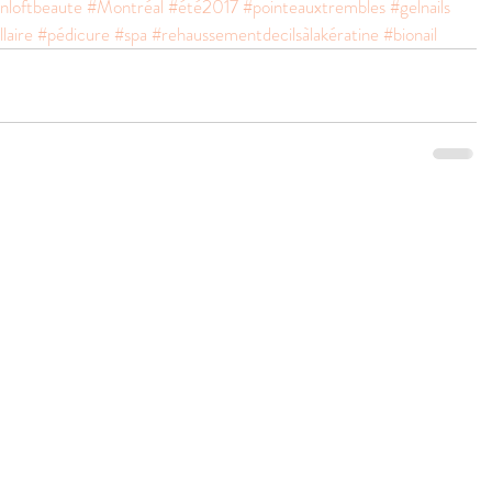
nloftbeaute
#Montréal
#été2017
#pointeauxtrembles
#gelnails
laire
#pédicure
#spa
#rehaussementdecilsàlakératine
#bionail