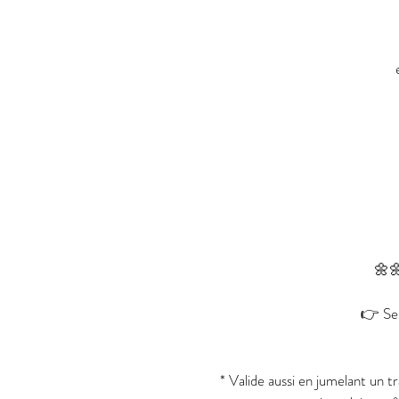
🌼
👉 Sel
* Valide aussi en jumelant un 