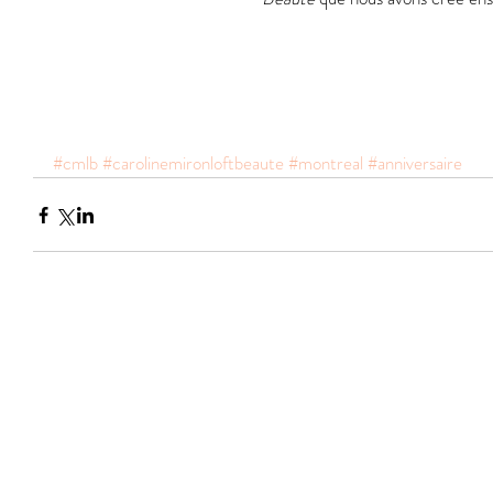
#cmlb
#carolinemironloftbeaute
#montreal
#anniversaire