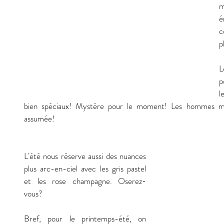
m
é
c
p
L
p
l
bien spéciaux! Mystère pour le moment! Les hommes mont
assumée! 
L'été nous réserve aussi des nuances 
plus arc-en-ciel avec les gris pastel 
et les rose champagne. Oserez-
vous? 
Bref, pour le printemps-été, on 