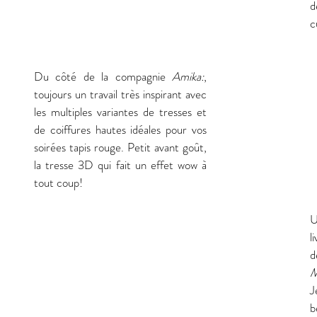
d
c
Du côté de la compagnie 
Amika:
, 
toujours un travail très inspirant avec 
les multiples variantes de tresses et 
de coiffures hautes idéales pour vos 
soirées tapis rouge. Petit avant goût, 
la tresse 3D qui fait un effet wow à 
tout coup! 
U
l
d
M
J
b