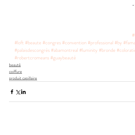
-
#
#loft
#beaute
#congres
#convention
#professional
#by
#fam
#palaisdescongrès
#abamontreal
#luminity
#bronde
#colorati
#robertcromeans
#guaybeauté
beauté
coiffure
produit capillaire