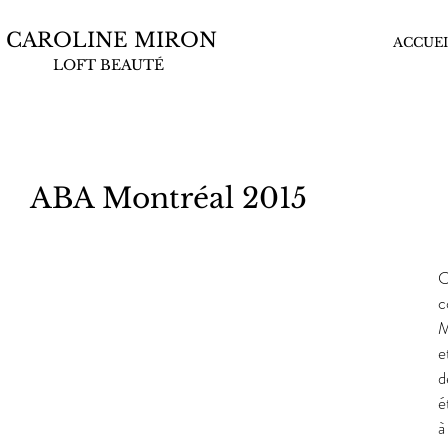
CAROLINE MIRON
ACCUEI
LOFT BEAUTÉ
ABA Montréal 2015
C
c
M
e
d
é
à