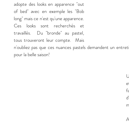
adopte des looks en apparence "out 
of bed" avec en exemple les "Bob 
long" mais ce n'est qu'une apparence. 
Ces looks sont recherchés et 
travaillés.  Du "bronde" au pastel, 
tous trouveront leur compte.  Mais 
n'oubliez pas que ces nuances pastels demandent un entreti
pour la belle saison! 
U
e
f
d
m
A