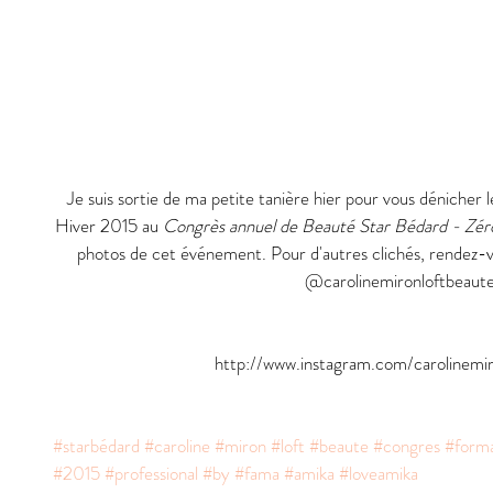
Je suis sortie de ma petite tanière hier pour vous déniche
Hiver 2015 au 
Congrès annuel de Beauté Star Bédard - Zér
photos de cet événement. Pour d'autres clichés, rendez-
@carolinemironloftbeaute
http://www.instagram.com/carolinemir
#starbédard
#caroline
#miron
#loft
#beaute
#congres
#forma
#2015
#professional
#by
#fama
#amika
#loveamika