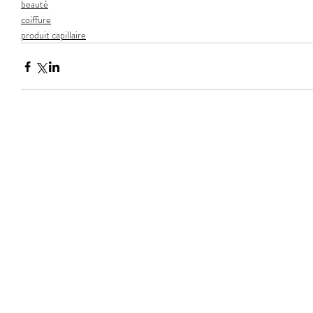
beauté
coiffure
produit capillaire